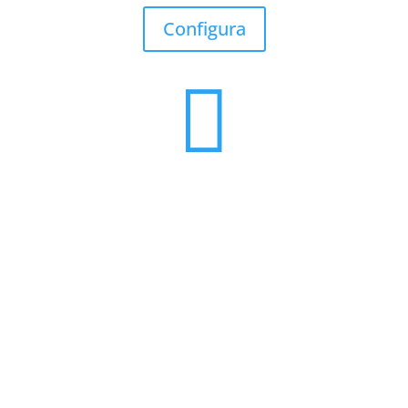
Configura

Maxicab
Giochi e Demo
Gallery
La Nostra Storia
Blog
Configura