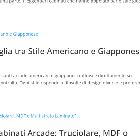
 una parte, i leggendari cabinati che hanno popolato bar e sale gio
glia tra Stile Americano e Giappone
ulsanti arcade americani e giapponesi influisce direttamente su
ontrollo. Ogni stile risponde a filosofie di design diverse e prefer
abinati Arcade: Truciolare, MDF o