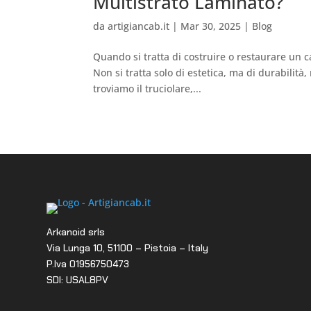
Multistrato Laminato?
da
artigiancab.it
|
Mar 30, 2025
|
Blog
Quando si tratta di costruire o restaurare un c
Non si tratta solo di estetica, ma di durabilità, 
troviamo il truciolare,...
Arkanoid srls
Via Lunga 10, 51100 – Pistoia – Italy
P.Iva 01956750473
SDI: USAL8PV